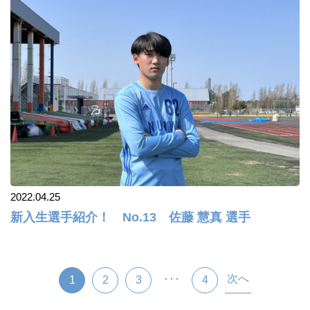
2022.04.25
新入生選手紹介！ No.13 佐藤 慧真 選手
次へ
･･･
1
2
3
4