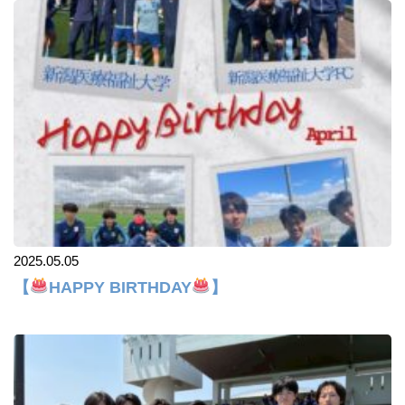
2025.05.05
【
HAPPY BIRTHDAY
】