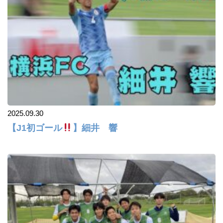
2025.09.30
【J1初ゴール
】細井 響