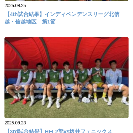
2025.09.25
【4th試合結果】インディペンデンスリーグ北信
越・信越地区 第1節
2025.09.23
【3rd試合結果】HFL2部vs坂井フェニックス