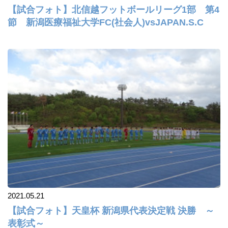
【試合フォト】北信越フットボールリーグ1部 第4
節 新潟医療福祉大学FC(社会人)vsJAPAN.S.C
2021.05.21
【試合フォト】天皇杯 新潟県代表決定戦 決勝 ～
表彰式～