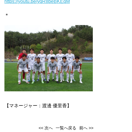
https://youtu.be/yqR8beBKEqM
＊
【マネージャー：渡邊 優里香】
<< 次へ
一覧へ戻る
前へ >>