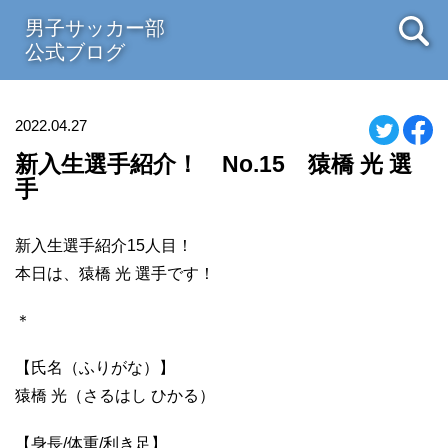
男子サッカー部
公式ブログ
2022.04.27
新入生選手紹介！ No.15 猿橋 光 選
手
新入生選手紹介15人目！
本日は、猿橋 光 選手です！
＊
【氏名（ふりがな）】
猿橋 光（さるはし ひかる）
【身長/体重/利き足】