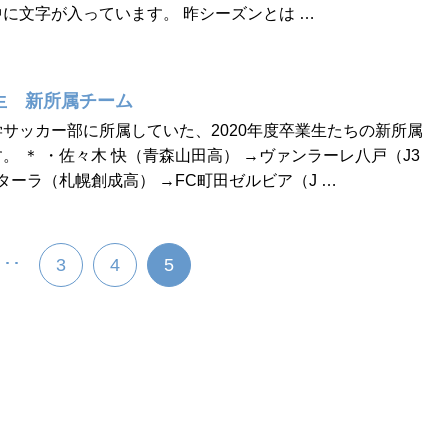
に文字が入っています。 昨シーズンとは …
業生 新所属チーム
サッカー部に所属していた、2020年度卒業生たちの新所属
。 ＊ ・佐々木 快（青森山田高） →ヴァンラーレ八戸（J3
ターラ（札幌創成高） →FC町田ゼルビア（J …
･･･
3
4
5