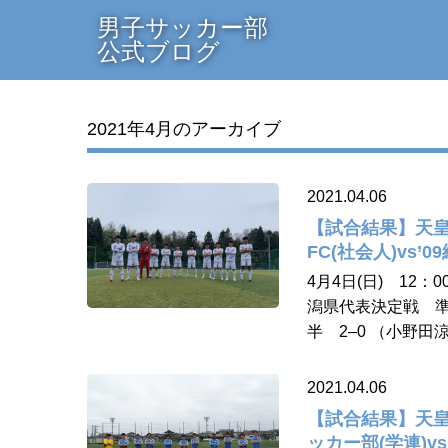
男子サッカー部
公式ブログ
2021年4月のアーカイブ
2021.04.06
【試合結果】天皇
FC(社会人)vs’0
4月4日(日) 12：0
潟県代表決定戦 準々
半 2–0 （小野田涼
2021.04.06
【試合結果】天皇
ッカー部(学連)v