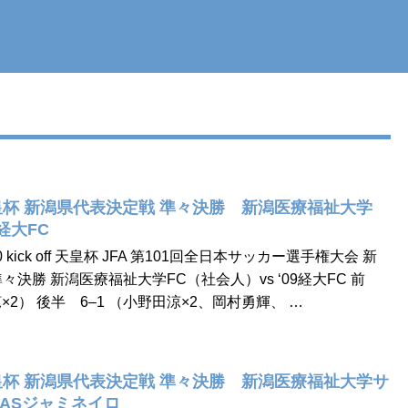
杯 新潟県代表決定戦 準々決勝 新潟医療福祉大学
9経大FC
0 kick off 天皇杯 JFA 第101回全日本サッカー選手権大会 新
決勝 新潟医療福祉大学FC（社会人）vs ‘09経大FC 前
×2） 後半 6–1 （小野田涼×2、岡村勇輝、 …
杯 新潟県代表決定戦 準々決勝 新潟医療福祉大学サ
sASジャミネイロ