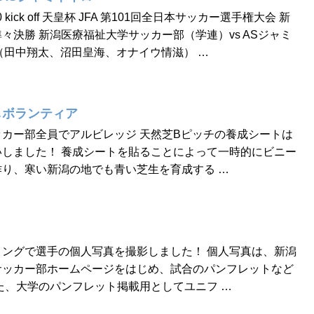
0 kick off 天皇杯 JFA 第101回全日本サッカー選手権大会 新
々決勝 新潟医療福祉大学サッカー部（学連）vs ASジャミ
0 （田中翔太、沼田皇海、オナイウ情滋） …
しボランティア
カー部全員でアルビレッジ 天然芝Bピッチの養成シートは
しました！ 養成シートを貼ることによって一時的にビニー
り、寒い新潟の地でも青い芝生を育成する …
ングで選手の個人写真を撮影しました！ 個人写真は、新潟
サッカー部ホームページをはじめ、試合のパンフレットなど
た、大学のパンフレット掲載用としてユニフ …