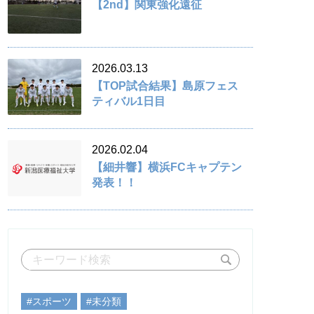
【2nd】関東強化遠征
2026.03.13
【TOP試合結果】島原フェス
ティバル1日目
2026.02.04
【細井響】横浜FCキャプテン
発表！！
#スポーツ
#未分類