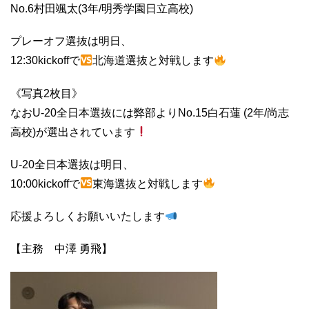
No.6村田颯太(3年/明秀学園日立高校)
プレーオフ選抜は明日、
12:30kickoffで
北海道選抜と対戦します
《写真2枚目》
なおU-20全日本選抜には弊部よりNo.15白石蓮 (2年/尚志
高校)が選出されています
U-20全日本選抜は明日、
10:00kickoffで
東海選抜と対戦します
応援よろしくお願いいたします
【主務 中澤 勇飛】