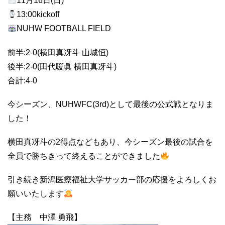
11月16日(日)
13:00kickoff
NUHW FOOTBALL FIELD
前半:2-0(横田真冴斗 山城恒)
後半:2-0(田代暖眞 横田真冴斗)
合計:4-0
今シーズン、NUHWFC(3rd)として最後の公式戦となりま
した！
横田真冴斗の2得点などもあり、今シーズン最後の試合を
全員で勝ちきって終えることができました
引き続き新潟医療福祉大学サッカー部の応援をよろしくお
願いいたします
【主務 中澤 勇飛】