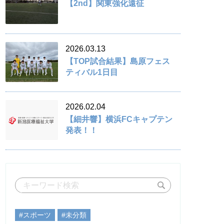
【2nd】関東強化遠征
2026.03.13
【TOP試合結果】島原フェス
ティバル1日目
2026.02.04
【細井響】横浜FCキャプテン
発表！！
#スポーツ
#未分類