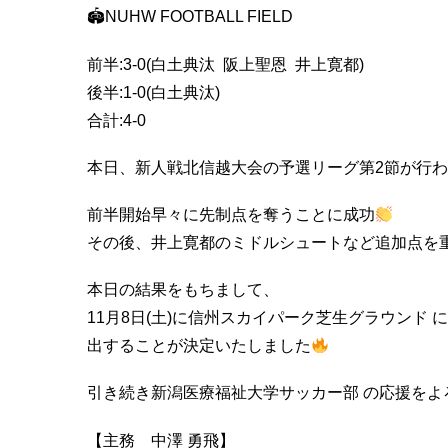
🏟NUHW FOOTBALL FIELD
前半:3-0(白土典汰 阪上聖恩 井上寛都)
後半:1-0(白土典汰)
合計:4-0
本日、新人戦北信越大会の予選リーグ第2節が行
前半開始早々に先制点を奪うことに成功
その後、井上寛都のミドルシュートなど追加点を重
本日の結果をもちまして、
11月8日(土)に信州スカイパーク芝生グラウンド
出することが決定いたしました
引き続き新潟医療福祉大学サッカー部 の応援をよ
【主務 中澤 勇飛】