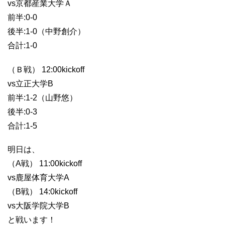
vs京都産業大学Ａ
前半:0-0
後半:1-0（中野創介）
合計:1-0
（Ｂ戦） 12:00kickoff
vs立正大学B
前半:1-2（山野悠）
後半:0-3
合計:1-5
明日は、
（A戦） 11:00kickoff
vs鹿屋体育大学A
（B戦） 14:0kickoff
vs大阪学院大学B
と戦います！