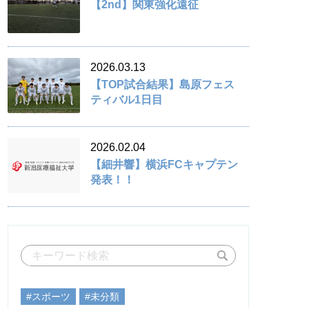
【2nd】関東強化遠征
2026.03.13
【TOP試合結果】島原フェス
ティバル1日目
2026.02.04
【細井響】横浜FCキャプテン
発表！！
#スポーツ
#未分類