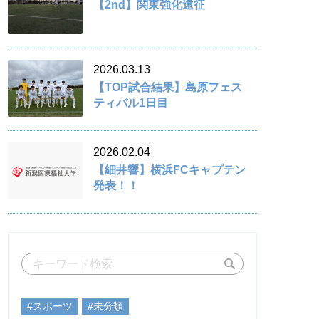
【2nd】関東強化遠征
2026.03.13
【TOP試合結果】島原フェス
ティバル1日目
2026.02.04
【細井響】横浜FCキャプテン
発表！！
#スポーツ
#未分類