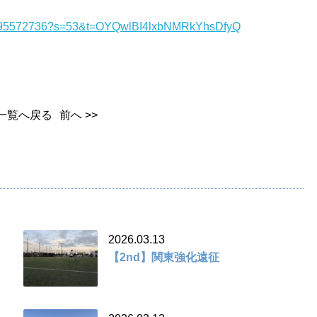
3791795572736?s=53&t=OYQwlBI4lxbNMRkYhsDfyQ
一覧へ戻る
前へ >>
2026.03.13
【2nd】関東強化遠征