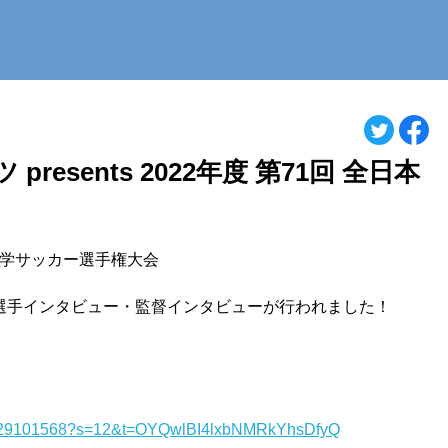
esents 2022年度 第71回 全日本
全日本大学サッカー選手権大会
選手インタビュー・監督インタビューが行われました！
4830629101568?s=12&t=OYQwlBI4lxbNMRkYhsDfyQ